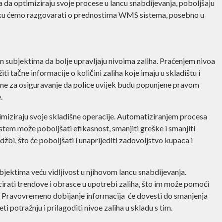
 da optimiziraju svoje procese u lancu snabdijevanja, poboljšaju
anku ćemo razgovarati o prednostima WMS sistema, posebno u
subjektima da bolje upravljaju nivoima zaliha. Praćenjem nivoa
tačne informacije o količini zaliha koje imaju u skladištu i
učne za osiguravanje da police uvijek budu popunjene pravom
.
ziraju svoje skladišne operacije. Automatiziranjem procesa
tem može poboljšati efikasnost, smanjiti greške i smanjiti
žbi, što će poboljšati i unaprijediti zadovoljstvo kupaca i
jektima veću vidljivost u njihovom lancu snabdijevanja.
cirati trendove i obrasce u upotrebi zaliha, što im može pomoći
m. Pravovremeno dobijanje informacija će dovesti do smanjenja
i potražnju i prilagoditi nivoe zaliha u skladu s tim.