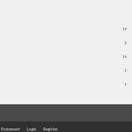
19
2
16
1
1
y Statement
Login
Register