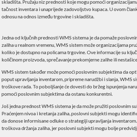
skladišta. Pružaju niz prednosti koje mogu pomoći organizacijama
tačnost inventara i unaprijede zadovoljstvo kupaca. U ovom čl
odnosu na odnos između trgovine i skladišta.
Jedna od ključnih prednosti WMS sistema je da pomaže poslovnim 
zaliha u realnom vremenu, WMS sistem može organizacijama pružiti 
koliko je dostupno na policama trgovine. Ove informacije su klj
količinom proizvoda, sprečavanje prekomjerne zalihe ili nestašice
WMS sistem također može pomoći poslovnim subjektima da optimi
poput upravljanja inventarom, pripreme narudžbi i slanja, WMS sis
troškove rada. To poboljšanje će dovesti do bržeg ispunjenja narud
pomoći poslovnim subjektima da ostanu konkurentni.
Još jedna prednost WMS sistema je da može pružiti poslovnim sub
Praćenjem nivoa i kretanja zaliha, poslovni subjekti mogu identifi
da donose informisane odluke o strategiji upravljanja inventaro
troškova držanja zaliha, jer poslovni subjekti mogu bolje predvidjet