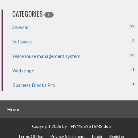
CATEGORIES
19
Show all
2
Software
16
Warehouse management system
1
Web page
1
Business Blocks Pro
Home
Copyright 2026 by THYME SYSTEMS doo
Terms Of Use
Privacy Statement
Login
Register