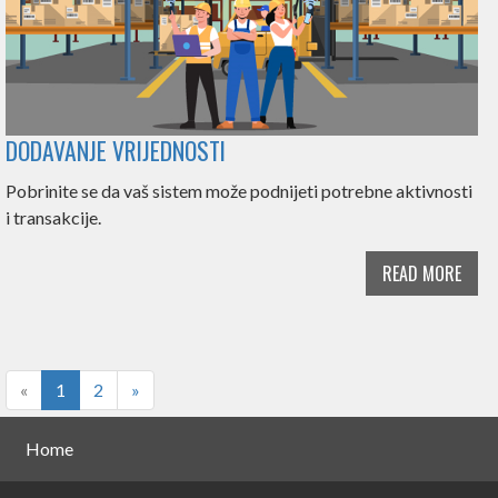
DODAVANJE VRIJEDNOSTI
Pobrinite se da vaš sistem može podnijeti potrebne aktivnosti
i transakcije.
READ MORE
«
1
2
»
Home