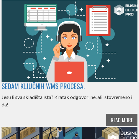
SEDAM KLJUČNIH WMS PROCESA.
Jesu li sva skladišta ista? Kratak odgovor: ne, ali istovremeno i
da!
READ MORE